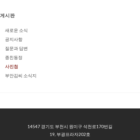
게시판
새로운 소식
공지사항
질문과 답변
종친동정
사진첩
부안김씨 소식지
14547 경기도 부천시 원미구 석천로170번길
19, 부광프라자202호