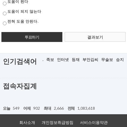
도움이 된다
도움이 되지 않는다
전혀 도움 안된다.
결과보기
.
족보
인터넷
등재
부안김씨
무술보
승지
인기검색어
접속자집계
오늘
549
어제
902
최대
2,666
전체
1,083,618
회사소개
개인정보취급방침
서비스이용약관