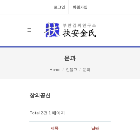
로그인
회원가입
문과
Home
인물고
문과
검색대상
창의공신
Total 2건
1 페이지
제목
날짜