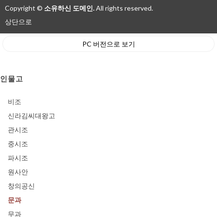
Copyright ©
소유하신 도메인.
All rights reserved.
상단으로
PC 버전으로 보기
인물고
비조
신라김씨대왕고
관시조
중시조
파시조
원사안
창의공신
문과
무과