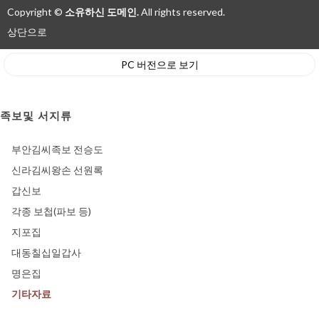
Copyright ©
소유하신 도메인.
All rights reserved.
상단으로
PC 버전으로 보기
족보및 서지류
부안김씨족보 전승도
신라김씨왕손 선원록
갑신보
각종 보첩(파보 등)
지포집
대동칠십일갑사
명은집
기타자료