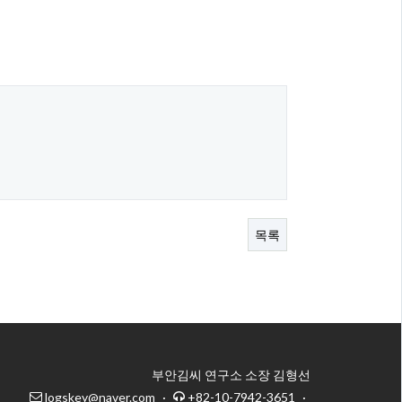
목록
부안김씨 연구소 소장 김형선
logskey@naver.com
·
+82-10-7942-3651
·