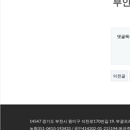
부안
댓글목
이전글
14547 경기도 부천시 원미구 석천로170번길 19, 부광프
농협351-0410-193433 / 국민414302-01-215194 예