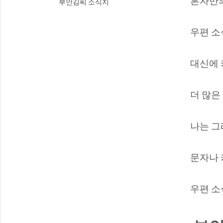
혼자만의
부안김씨 소식지
우편 소
대신에 
더 많은
나는 그
문자나 
우편 소