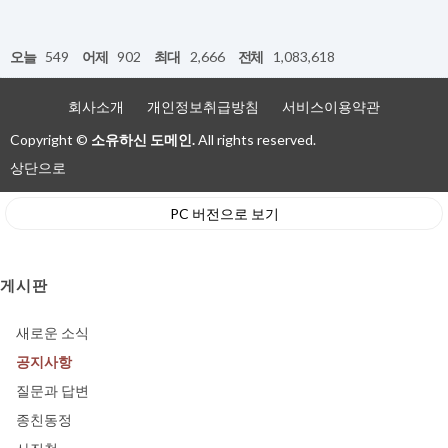
오늘
549
어제
902
최대
2,666
전체
1,083,618
회사소개
개인정보취급방침
서비스이용약관
Copyright ©
소유하신 도메인.
All rights reserved.
상단으로
PC 버전으로 보기
게시판
새로운 소식
공지사항
질문과 답변
종친동정