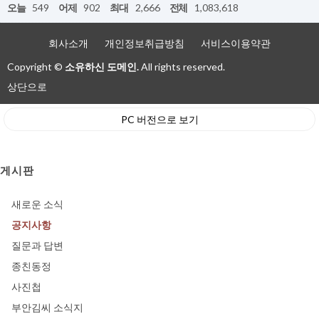
오늘
549
어제
902
최대
2,666
전체
1,083,618
회사소개
개인정보취급방침
서비스이용약관
Copyright ©
소유하신 도메인.
All rights reserved.
상단으로
PC 버전으로 보기
게시판
새로운 소식
공지사항
질문과 답변
종친동정
사진첩
부안김씨 소식지